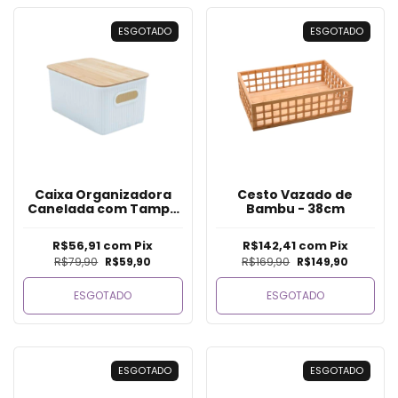
ESGOTADO
ESGOTADO
Caixa Organizadora
Cesto Vazado de
Canelada com Tampa
Bambu - 38cm
de Bambu 6L - Branco
R$56,91
com
Pix
R$142,41
com
Pix
R$79,90
R$59,90
R$169,90
R$149,90
ESGOTADO
ESGOTADO
ESGOTADO
ESGOTADO