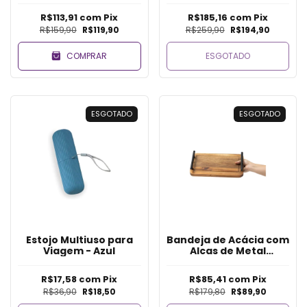
R$113,91
com
Pix
R$185,16
com
Pix
R$159,90
R$119,90
R$259,90
R$194,90
COMPRAR
ESGOTADO
ESGOTADO
ESGOTADO
Estojo Multiuso para
Bandeja de Acácia com
Viagem - Azul
Alcas de Metal
Retangular - 30cm
R$17,58
com
Pix
R$85,41
com
Pix
R$36,90
R$18,50
R$179,80
R$89,90