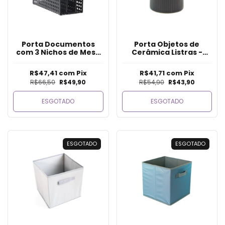
Porta Documentos
Porta Objetos de
com 3 Nichos de Mesa
Cerâmica Listras -
Ofício - Preto
Preto
R$47,41
com
Pix
R$41,71
com
Pix
R$66,50
R$49,90
R$54,90
R$43,90
ESGOTADO
ESGOTADO
ESGOTADO
ESGOTADO