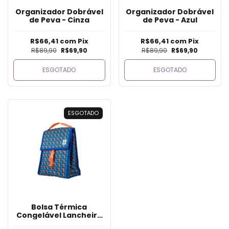
Organizador Dobrável
Organizador Dobrável
de Peva - Cinza
de Peva - Azul
R$66,41
com
Pix
R$66,41
com
Pix
R$89,90
R$69,90
R$89,90
R$69,90
ESGOTADO
ESGOTADO
ESGOTADO
Bolsa Térmica
Congelável Lancheira
Tetris