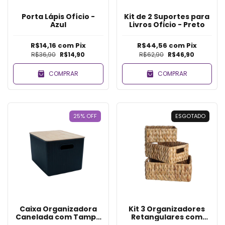
Porta Lápis Ofício -
Kit de 2 Suportes para
Azul
Livros Oficio - Preto
R$14,16
com
Pix
R$44,56
com
Pix
R$36,90
R$14,90
R$62,90
R$46,90
COMPRAR
COMPRAR
25
%
OFF
ESGOTADO
Caixa Organizadora
Kit 3 Organizadores
Canelada com Tampa
Retangulares com
de Bambu 23L - Preto
Alcas de Fibra Natural