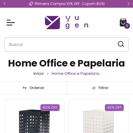
Primeira Compra 10% OFF: Cupom BV10
0
Home Office e Papelaria
Início
Home Office e Papelaria
Ordenar
Filtrar
60
%
OFF
30
%
OFF