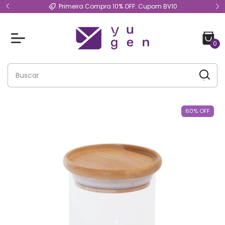
Primeira Compra 10% OFF: Cupom BV10
0
60
%
OFF