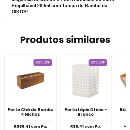
Empilhável 200ml com Tampa de Bambu da
OIKOS!
Produtos similares
50
%
OFF
30
%
OFF
Ban
Porta Chá de Bambu
Porta Lápis Ofício -
4 Nichos
Branco
Reta
R$
R$66,41
com
Pix
R$9,41
com
Pix