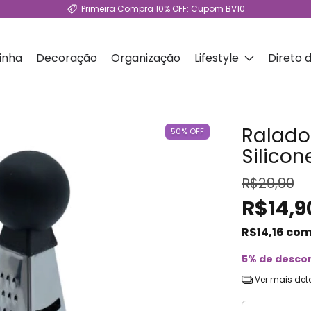
Primeira Compra 10% OFF: Cupom BV10
inha
Decoração
Organização
Lifestyle
Direto 
Ralado
50
%
OFF
Silicon
R$29,90
R$14,9
R$14,16
co
5% de desco
Ver mais det