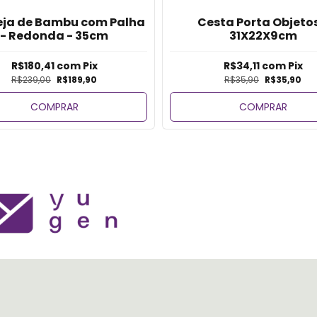
ja de Bambu com Palha
Cesta Porta Objetos
- Redonda - 35cm
31X22X9cm
R$180,41
com
Pix
R$34,11
com
Pix
R$239,00
R$189,90
R$35,90
R$35,90
COMPRAR
COMPRAR