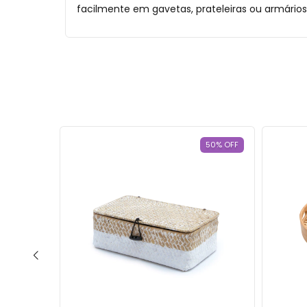
facilmente em gavetas, prateleiras ou armários.
0
%
OFF
50
%
OFF