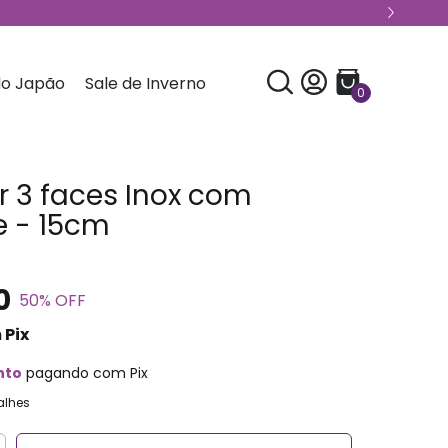
do Japão
Sale de Inverno
0
r 3 faces Inox com
e - 15cm
0
50
% OFF
m
Pix
nto
pagando com Pix
alhes