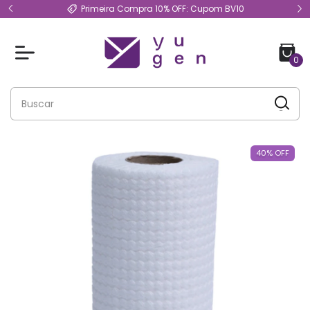
Primeira Compra 10% OFF: Cupom BV10
0
40
%
OFF