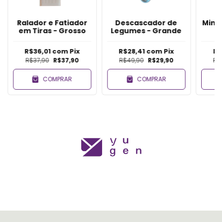
Ralador e Fatiador
Descascador de
Mini
em Tiras - Grosso
Legumes - Grande
R$36,01
com
Pix
R$28,41
com
Pix
R$
R$37,90
R$37,90
R$49,90
R$29,90
R$
COMPRAR
COMPRAR